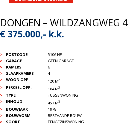
DONGEN – WILDZANGWEG 4
€ 375.000,- k.k.
POSTCODE
5106 NP
GARAGE
GEEN GARAGE
KAMERS
6
SLAAPKAMERS
4
WOON OPP.
2
120 M
PERCEEL OPP.
2
184 M
TYPE
TUSSENWONING
INHOUD
3
457 M
BOUWJAAR
1978
BOUWVORM
BESTAANDE BOUW
SOORT
EENGEZINSWONING