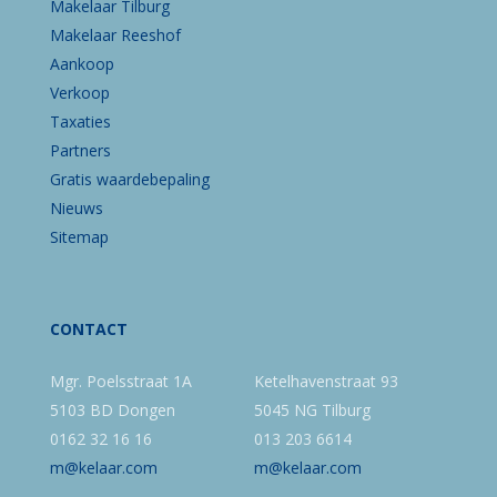
Makelaar Tilburg
Makelaar Reeshof
Aankoop
Verkoop
Taxaties
Partners
Gratis waardebepaling
Nieuws
Sitemap
CONTACT
Mgr. Poelsstraat 1A
Ketelhavenstraat 93
5103 BD Dongen
5045 NG Tilburg
0162 32 16 16
013 203 6614
m@kelaar.com
m@kelaar.com