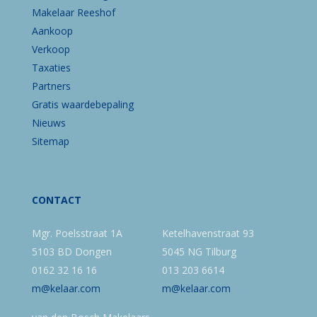
Makelaar Reeshof
Aankoop
Verkoop
Taxaties
Partners
Gratis waardebepaling
Nieuws
Sitemap
CONTACT
Mgr. Poelsstraat 1A
Ketelhavenstraat 93
5103 BD Dongen
5045 NG Tilburg
0162 32 16 16
013 203 6614
m@kelaar.com
m@kelaar.com