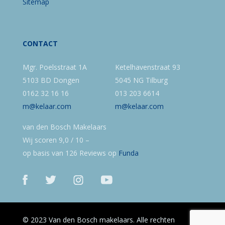
Sitemap
CONTACT
Mgr. Poelsstraat 1A
Ketelhavenstraat 93
5103 BD Dongen
5045 NG Tilburg
0162 32 16 16
013 203 6614
m@kelaar.com
m@kelaar.com
van den Bosch Makelaars
Wij scoren
9,0
/
10
–
op basis van
126
Reviews op
Funda
© 2023 Van den Bosch makelaars. Alle rechten