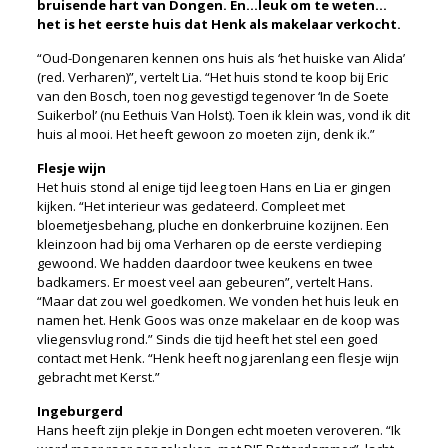
bruisende hart van Dongen. En…leuk om te weten…
het is het eerste huis dat Henk als makelaar verkocht.
“Oud-Dongenaren kennen ons huis als ‘het huiske van Alida’
(red. Verharen)”, vertelt Lia. “Het huis stond te koop bij Eric
van den Bosch, toen nog gevestigd tegenover ‘In de Soete
Suikerbol’ (nu Eethuis Van Holst). Toen ik klein was, vond ik dit
huis al mooi. Het heeft gewoon zo moeten zijn, denk ik.”
Flesje wijn
Het huis stond al enige tijd leeg toen Hans en Lia er gingen
kijken. “Het interieur was gedateerd. Compleet met
bloemetjesbehang, pluche en donkerbruine kozijnen. Een
kleinzoon had bij oma Verharen op de eerste verdieping
gewoond. We hadden daardoor twee keukens en twee
badkamers. Er moest veel aan gebeuren”, vertelt Hans.
“Maar dat zou wel goedkomen. We vonden het huis leuk en
namen het. Henk Goos was onze makelaar en de koop was
vliegensvlug rond.” Sinds die tijd heeft het stel een goed
contact met Henk. “Henk heeft nog jarenlang een flesje wijn
gebracht met Kerst.”
Ingeburgerd
Hans heeft zijn plekje in Dongen echt moeten veroveren. “Ik