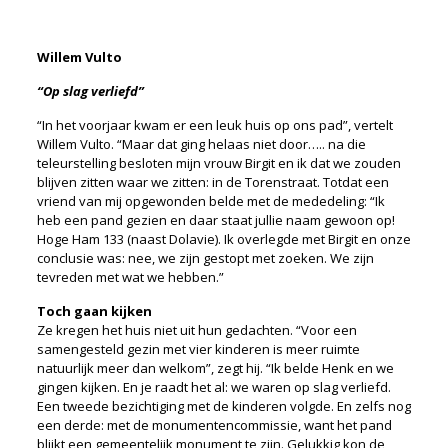
Willem Vulto
“Op slag verliefd”
“In het voorjaar kwam er een leuk huis op ons pad”, vertelt
Willem Vulto. “Maar dat ging helaas niet door….. na die
teleurstelling besloten mijn vrouw Birgit en ik dat we zouden
blijven zitten waar we zitten: in de Torenstraat. Totdat een
vriend van mij opgewonden belde met de mededeling: “Ik
heb een pand gezien en daar staat jullie naam gewoon op!
Hoge Ham 133 (naast Dolavie). Ik overlegde met Birgit en onze
conclusie was: nee, we zijn gestopt met zoeken. We zijn
tevreden met wat we hebben.”
Toch gaan kijken
Ze kregen het huis niet uit hun gedachten. “Voor een
samengesteld gezin met vier kinderen is meer ruimte
natuurlijk meer dan welkom”, zegt hij. “Ik belde Henk en we
gingen kijken. En je raadt het al: we waren op slag verliefd.
Een tweede bezichtiging met de kinderen volgde. En zelfs nog
een derde: met de monumentencommissie, want het pand
blijkt een gemeentelijk monument te zijn. Gelukkig kon de