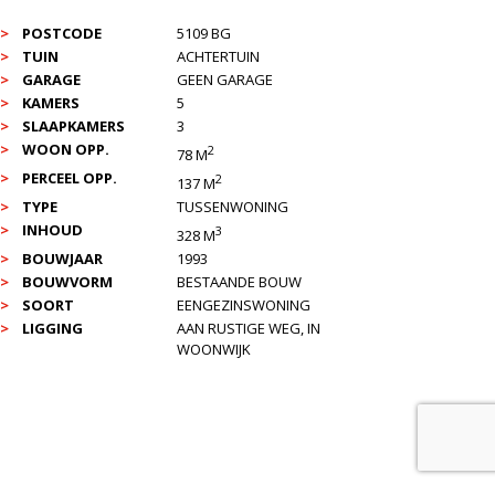
POSTCODE
5109 BG
TUIN
ACHTERTUIN
GARAGE
GEEN GARAGE
KAMERS
5
SLAAPKAMERS
3
WOON OPP.
2
78 M
PERCEEL OPP.
2
137 M
TYPE
TUSSENWONING
INHOUD
3
328 M
BOUWJAAR
1993
BOUWVORM
BESTAANDE BOUW
SOORT
EENGEZINSWONING
LIGGING
AAN RUSTIGE WEG, IN
WOONWIJK