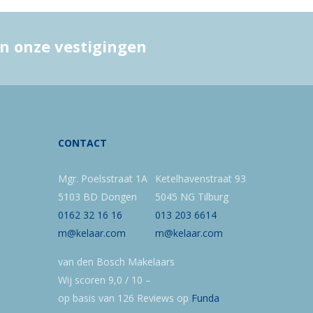
an onze vestigingen
CONTACT
Mgr. Poelsstraat 1A
Ketelhavenstraat 93
5103 BD Dongen
5045 NG Tilburg
0162 32 16 16
013 203 6614
m@kelaar.com
m@kelaar.com
van den Bosch Makelaars
Wij scoren
9,0
/
10
–
op basis van
126
Reviews op
Funda