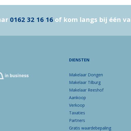
aar
0162 32 16 16
of kom langs bij één v
DIENSTEN
Makelaar Dongen
Makelaar Tilburg
Makelaar Reeshof
Aankoop
Verkoop
Taxaties
Partners
Gratis waardebepaling