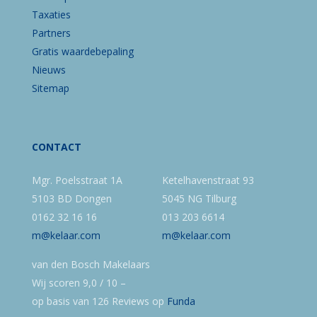
Taxaties
Partners
Gratis waardebepaling
Nieuws
Sitemap
CONTACT
Mgr. Poelsstraat 1A
Ketelhavenstraat 93
5103 BD Dongen
5045 NG Tilburg
0162 32 16 16
013 203 6614
m@kelaar.com
m@kelaar.com
van den Bosch Makelaars
Wij scoren
9,0
/
10
–
op basis van
126
Reviews op
Funda