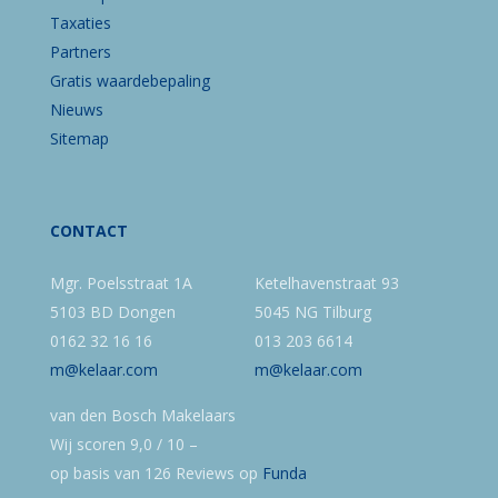
Taxaties
Partners
Gratis waardebepaling
Nieuws
Sitemap
CONTACT
Mgr. Poelsstraat 1A
Ketelhavenstraat 93
5103 BD Dongen
5045 NG Tilburg
0162 32 16 16
013 203 6614
m@kelaar.com
m@kelaar.com
van den Bosch Makelaars
Wij scoren
9,0
/
10
–
op basis van
126
Reviews op
Funda