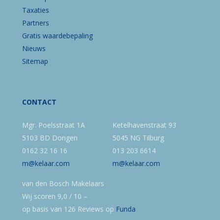
Taxaties
Partners
Gratis waardebepaling
Nieuws
Sitemap
CONTACT
Mgr. Poelsstraat 1A
Ketelhavenstraat 93
5103 BD Dongen
5045 NG Tilburg
0162 32 16 16
013 203 6614
m@kelaar.com
m@kelaar.com
van den Bosch Makelaars
Wij scoren
9,0
/
10
–
op basis van
126
Reviews op
Funda